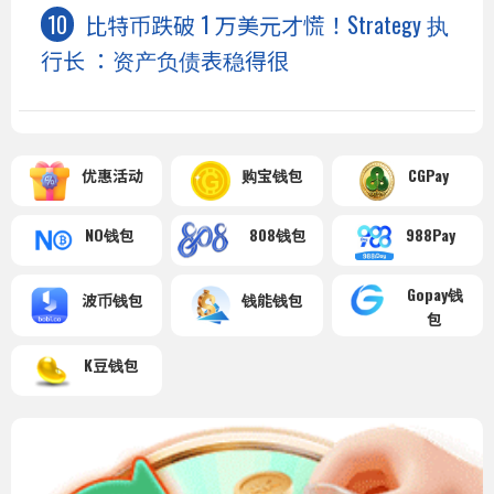
比特币跌破 1 万美元才慌！Strategy 执
行长 ：资产负债表稳得很
优惠活动
购宝钱包
CGPay
NO钱包
808钱包
988Pay
Gopay钱
波币钱包
钱能钱包
包
K豆钱包