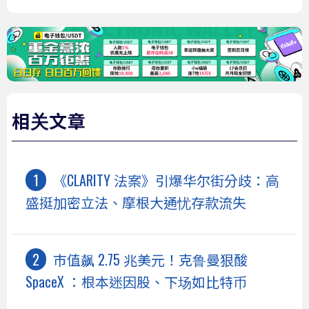
相关文章
《CLARITY 法案》引爆华尔街分歧：高
盛挺加密立法、摩根大通忧存款流失
市值飙 2.75 兆美元！克鲁曼狠酸
SpaceX ：根本迷因股、下场如比特币