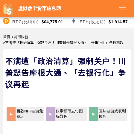
虚拟数字货币信息网
BTC
(比特币)
$64,775.01
ETH
(以太坊)
$1,914.57
首页
>货币科普
>不满遭「政治清算」强制关户！川普怒告摩根大通、「去银行化」争议再起
不满遭「政治清算」强制关户！川
普怒告摩根大通、「去银行化」争
议再起
百款NFT链游免
数字货币支付图
区块链游戏获利
费玩
解教程
技巧