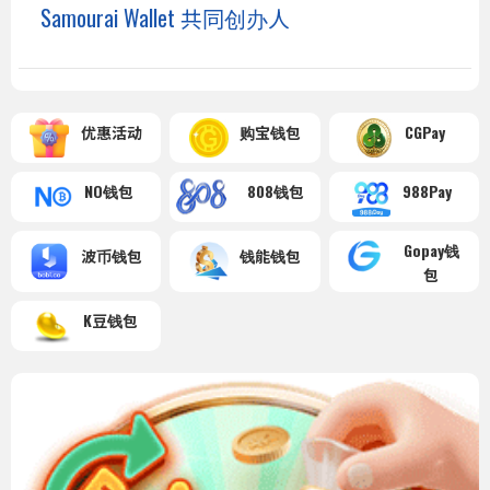
Samourai Wallet 共同创办人
优惠活动
购宝钱包
CGPay
NO钱包
808钱包
988Pay
Gopay钱
波币钱包
钱能钱包
包
K豆钱包