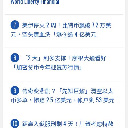
World Liberty Financial
美伊停火 2 周！比特币飙破 7.2 万美
元，空头遭血洗「爆仓逾 4 亿美元」
「2 大」利多支撑！摩根大通看好
「加密货币今年迎复苏行情」
传奇变悲剧？「先知巨鲸」清空以太
币多单，惨赔 2.5 亿美元、帐户剩 53 美元
距离入狱服刑剩 4 天！川普考虑特赦