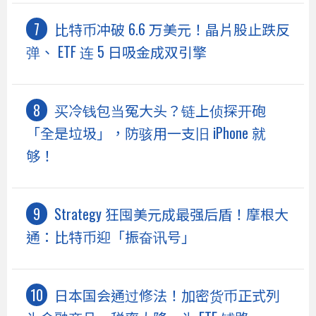
比特币冲破 6.6 万美元！晶片股止跌反
弹、 ETF 连 5 日吸金成双引擎
买冷钱包当冤大头？链上侦探开砲
「全是垃圾」，防骇用一支旧 iPhone 就
够！
Strategy 狂囤美元成最强后盾！摩根大
通：比特币迎「振奋讯号」
日本国会通过修法！加密货币正式列