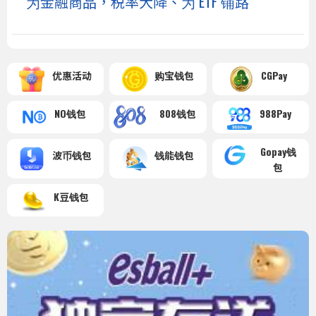
为金融商品，税率大降、为 ETF 铺路
优惠活动
购宝钱包
CGPay
NO钱包
808钱包
988Pay
Gopay钱
波币钱包
钱能钱包
包
K豆钱包