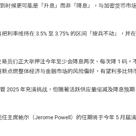
而且到时候更可能是「升息」而非「降息」，与加密货币市
持在 3.5% 至 3.75% 的区间「按兵不动」，并在 2
示，交易员们正大举押注今年至少会降息两次、每次降 1 码
重新点燃整体经济与金融市场的风险偏好，有望利多比特
指出：「尽管 2025 年充满挑战，但随著活跃供应量缩减及降息
鲍尔（Jerome Powell）的任期将于今年 5 月届