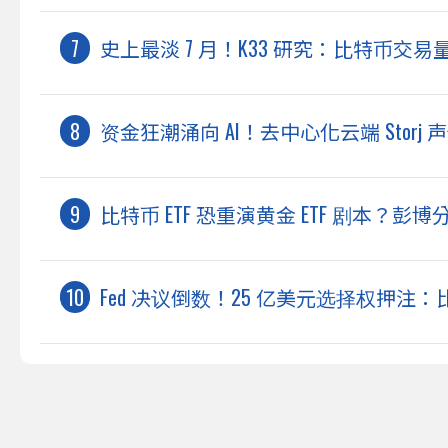
史上最淡 7 月！K33 研究：比特币
资金狂潮涌向 AI！去中心化云端 Storj
比特币 ETF 恐重演黄金 ETF 剧本？
Fed 决议倒数！25 亿美元选择权押注：