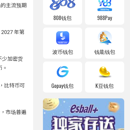
场的主流预期
808钱包
988Pay
027 年第
波币钱包
钱能钱包
。不少加密货
币。
Gopay钱包
K豆钱包
预期，比特币可
满，市场普遍