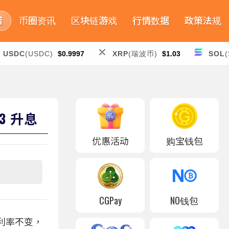
普
币圈资讯
区块链游戏
行情数据
政策法规
USDC
(USDC)
$0.9997
XRP
(瑞波币)
$1.03
SOL
(
3 升息
优惠活动
购宝钱包
CGPay
NO钱包
持利率不变，