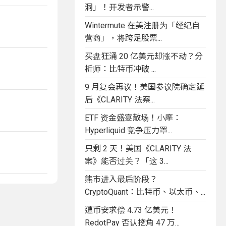
洞」！开发者示警...
Wintermute 在美注册为「经纪自
营商」，将跨足股票...
买盘狂涌 20 亿美元却涨不动？分
析师：比特币冲破 ...
9 月复会再议！美国参议院确定延
后《CLARITY 法案...
ETF 资金盛宴散场！小摩：
Hyperliquid 竞争压力罩...
只剩 2 天！美国《CLARITY 法
案》能否过关？「这 3...
熊市进入最后阶段？
CryptoQuant：比特币、以太币、...
遭币安求偿 4.73 亿美元！
RedotPay 否认挖角 47 万...