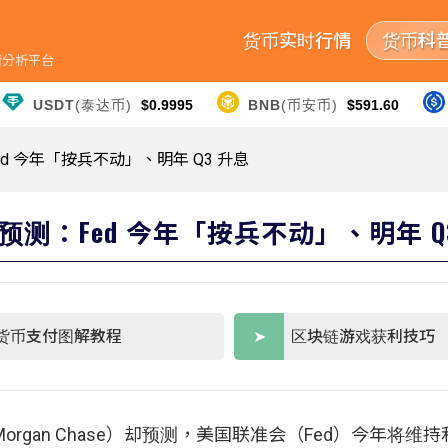
货币实时行情
货币科
行情分析平台
USDT
(泰达币)
$0.9995
BNB
(币安币)
$591.60
 今年「按兵不动」、明年 Q3 升息
：Fed 今年「按兵不动」、明年 Q
货币支付图解教程
区块链游戏获利技巧
gan Chase）却预测，美国联准会（Fed）今年将维