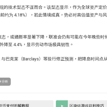
出现的技术型态不谋而合。该型态显示，作为全球资产定价基
前约为 4.18%），若此情境成真，势必对高估值资产与
疲态，或通膨率显著下降，联准会仍有可能在今年晚些时
外降至 4.4%，显示劳动市场极具韧性。
s）与巴克莱（Barclays）等投行修正预测，把降息时间
分析
货币支付图解教程
区块链游戏获利技巧