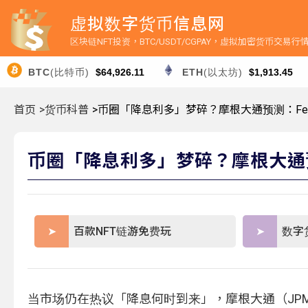
虚拟数字货币信息网
区块链NFT投资，BTC/USDT/CGPAY，虚拟加密货币交易
BTC
(比特币)
$64,926.11
ETH
(以太坊)
$1,913.45
首页
>货币科普
>币圈「降息利多」梦碎？摩根大通预测：Fed
币圈「降息利多」梦碎？摩根大通预测
百款NFT链游免费玩
数字
当市场仍在热议「降息何时到来」，摩根大通（JPMor