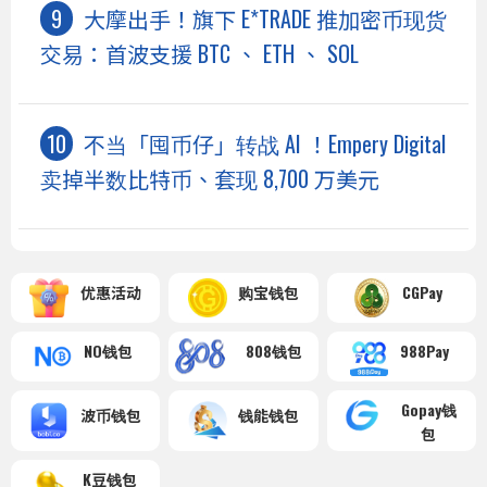
大摩出手！旗下 E*TRADE 推加密币现货
交易：首波支援 BTC 、 ETH 、 SOL
不当「囤币仔」转战 AI ！Empery Digital
卖掉半数比特币、套现 8,700 万美元
优惠活动
购宝钱包
CGPay
NO钱包
808钱包
988Pay
Gopay钱
波币钱包
钱能钱包
包
K豆钱包