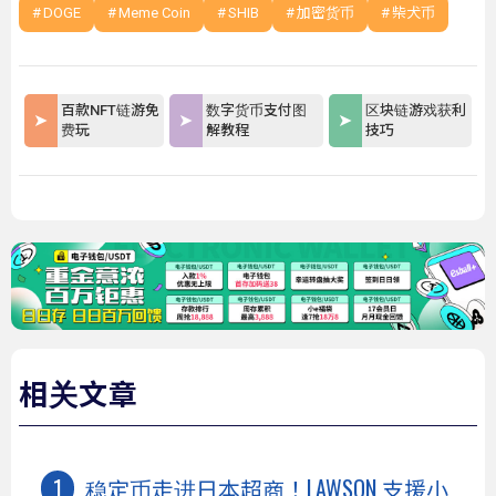
DOGE
Meme Coin
SHIB
加密货币
柴犬币
百款NFT链游免
数字货币支付图
区块链游戏获利
费玩
解教程
技巧
相关文章
稳定币走进日本超商！LAWSON 支援小