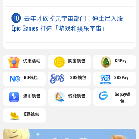
去年才砍掉元宇宙部门！迪士尼入股
Epic Games 打造「游戏和娱乐宇宙」
优惠活动
购宝钱包
CGPay
NO钱包
808钱包
988Pay
Gopay钱
波币钱包
钱能钱包
包
K豆钱包