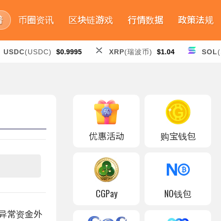
普
币圈资讯
区块链游戏
行情数据
政策法规
USDC
(USDC)
$0.9995
XRP
(瑞波币)
$1.04
SOL
优惠活动
购宝钱包
CGPay
NO钱包
出现异常资金外