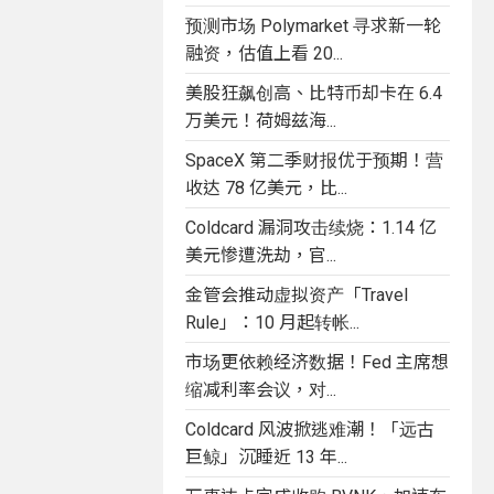
预测市场 Polymarket 寻求新一轮
融资，估值上看 20...
美股狂飙创高、比特币却卡在 6.4
万美元！荷姆兹海...
SpaceX 第二季财报优于预期！营
收达 78 亿美元，比...
Coldcard 漏洞攻击续烧：1.14 亿
美元惨遭洗劫，官...
金管会推动虚拟资产「Travel
Rule」：10 月起转帐...
市场更依赖经济数据！Fed 主席想
缩减利率会议，对...
Coldcard 风波掀逃难潮！「远古
巨鲸」沉睡近 13 年...