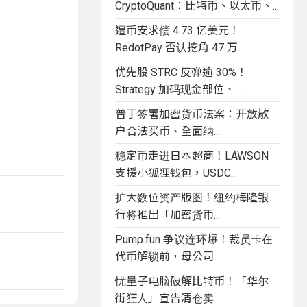
CryptoQuant：比特币、以太币、...
遭币安求偿 4.73 亿美元！
RedotPay 否认挖角 47 万...
优先股 STRC 反弹逾 30%！
Strategy 加码现金部位、...
普丁签署加密货币法案：开放散
户合法买币、全面纳...
稳定币走进日本超商！LAWSON
支援小狐狸钱包，USDC...
扩大数位资产版图！纽约梅隆银
行将推出「加密货币...
Pump.fun 争议连环爆！裁员卡在
代币解锁前，母公司...
忧量子电脑破解比特币！「华尔
街狂人」宣告清仓卖...