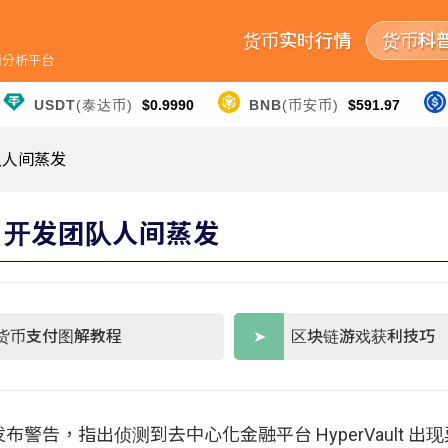
货币实时行情
货币科
行情分析平台
USDT
(泰达币)
$0.9990
BNB
(币安币)
$591.97
团队人间蒸发
万美元，开发团队人间蒸发
货币支付图解教程
区块链游戏获利技巧
 平台发布警告，指出侦测到去中心化金融平台 HyperVault 