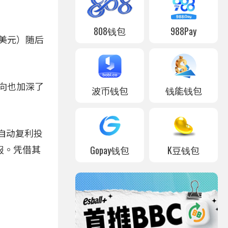
808钱包
988Pay
万美元）随后
流向也加深了
波币钱包
钱能钱包
的自动复利投
Gopay钱包
K豆钱包
报。凭借其