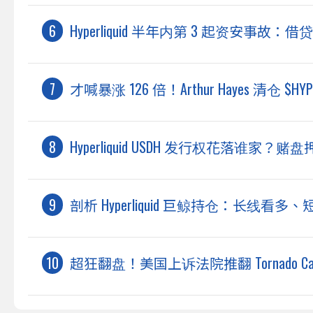
Hyperliquid 半年内第 3 起资安事故：借贷协
才喊暴涨 126 倍！Arthur Hayes 清仓 
Hyperliquid USDH 发行权花落谁家？赌盘押注 
剖析 Hyperliquid 巨鲸持仓：长
超狂翻盘！美国上诉法院推翻 Tornado Ca