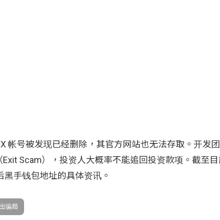
ult 的官方 X 帐号被发现已经删除，其官方网站也无法存取。开
xit Scam），投资人大概率不能追回投资款项。截至
于幕后黑手钱包地址的具体资讯。
出骗局