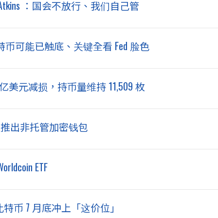
ul Atkins ：国会不放行、我们自己管
：比特币可能已触底、关键全看 Fed 脸色
 亿美元减损，持币量维持 11,509 枚
告今夏推出非托管加密钱包
coin ETF
比特币 7 月底冲上「这价位」