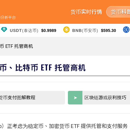
货币实时行情
货币科
行情分析平台
USDT
(泰达币)
$0.9989
BNB
(币安币)
$595.30
ETF 托管商机
、比特币 ETF 托管商机
货币支付图解教程
区块链游戏获利技巧
up）正考虑为稳定币、加密货币 ETF 提供托管和支付服