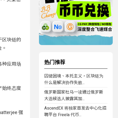
于区块链的
金。
热门推荐
各种应用场
囚徒困境、本托主义，区块链为
什么是解决协作失败...
产始终态度
俄罗斯国家杜马一读通过俄罗斯
大选候选人披露其加...
AscendEX 将独家首发去中心化招
rjee 强
聘平台 Freela 代币...