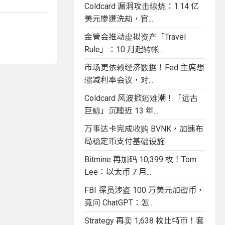
Coldcard 漏洞攻击续烧：1.14 亿
美元惨遭洗劫，官...
金管会推动虚拟资产「Travel
Rule」：10 月起转帐...
市场更依赖经济数据！Fed 主席想
缩减利率会议，对...
Coldcard 风波掀逃难潮！「远古
巨鲸」沉睡近 13 年...
万事达卡完成收购 BVNK，加速布
局稳定币支付基础设施
Bitmine 再加码 10,399 枚！Tom
Lee：以太币 7 月...
FBI 探员涉盗 100 万美元加密币，
竟问 ChatGPT：怎...
Strategy 再卖 1,638 枚比特币！套