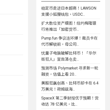
稳定币走进日本超商！LAWSON
支援小狐狸钱包，USDC...
扩大数位资产版图！纽约梅隆银
行将推出「加密货币...
Pump.fun 争议连环爆！裁员卡在
代币解锁前，母公司...
忧量子电脑破解比特币！「华尔
街狂人」宣告清仓卖...
预测市场 Polymarket 寻求新一轮
融资，估值上看 20...
美股狂飙创高、比特币却卡在 6.4
万美元！荷姆兹海...
SpaceX 第二季财报优于预期！营
收达 78 亿美元，比...