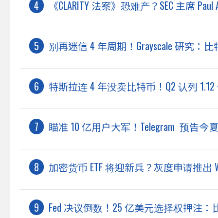
《CLARITY 法案》恐难产？SEC 主席 Pa
别再迷信 4 年周期！Grayscale 研究
特斯拉连 4 年没卖比特币！Q2 认列 1.12
瞄准 10 亿用户大军！Telegram 预
加密货币 ETF 将迎新兵？灰度申请推出 World
Fed 决议倒数！25 亿美元选择权押注：