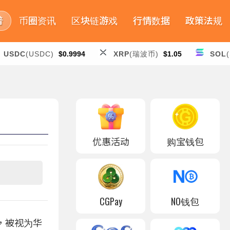
普
币圈资讯
区块链游戏
行情数据
政策法规
USDC
(USDC)
$0.9994
XRP
(瑞波币)
$1.05
SOL
优惠活动
购宝钱包
CGPay
NO钱包
务，被视为华