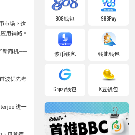
808钱包
988Pay
定币市场。这
泛应用铺路。
了新商机——
波币钱包
钱能钱包
们首波优先考
Gopay钱包
K豆钱包
jee 进一
中，贝莱德