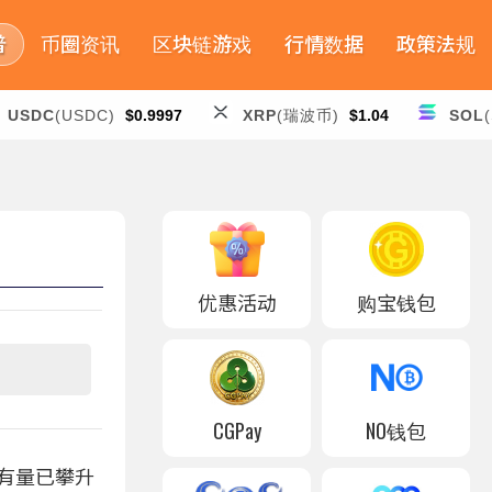
普
币圈资讯
区块链游戏
行情数据
政策法规
USDC
(USDC)
$0.9997
XRP
(瑞波币)
$1.04
SOL
优惠活动
购宝钱包
CGPay
NO钱包
太币持有量已攀升