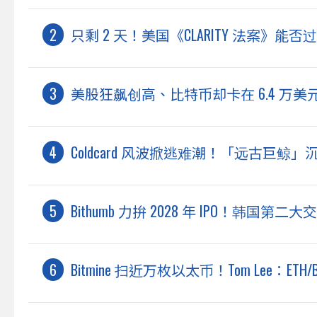
只剩 2 天！美国《CLARITY 法案》能
美股狂飙创高、比特币却卡在 6.4 万
Coldcard 风波掀逃难潮！「远古巨鲸」沉
Bithumb 力拚 2028 年 IPO！韩国第
Bitmine 扫近万枚以太币！Tom Lee：E