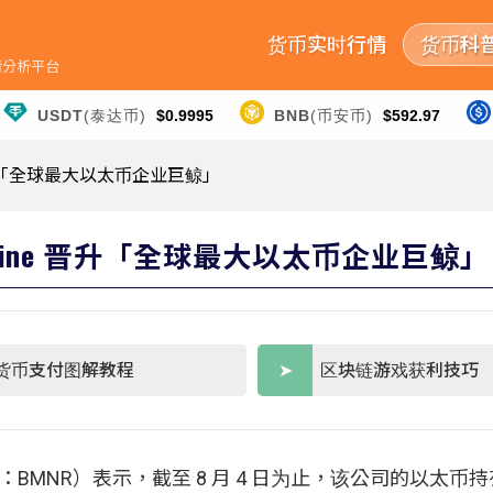
货币实时行情
货币科
行情分析平台
USDT
(泰达币)
$0.9995
BNB
(币安币)
$592.97
e 晋升「全球最大以太币企业巨鲸」
itMine 晋升「全球最大以太币企业巨鲸」
货币支付图解教程
区块链游戏获利技巧
E American：BMNR）表示，截至 8 月 4 日为止，该公司的以