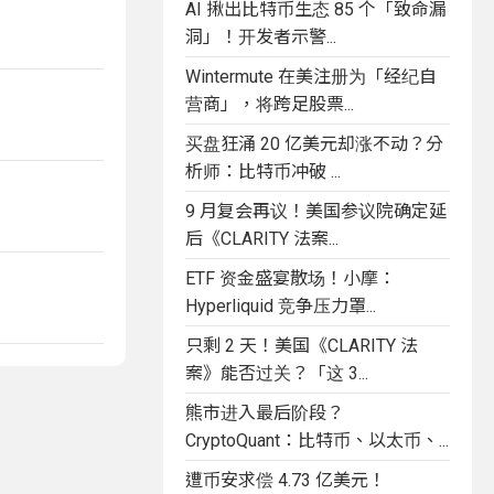
AI 揪出比特币生态 85 个「致命漏
洞」！开发者示警...
Wintermute 在美注册为「经纪自
营商」，将跨足股票...
买盘狂涌 20 亿美元却涨不动？分
析师：比特币冲破 ...
9 月复会再议！美国参议院确定延
后《CLARITY 法案...
ETF 资金盛宴散场！小摩：
Hyperliquid 竞争压力罩...
只剩 2 天！美国《CLARITY 法
案》能否过关？「这 3...
熊市进入最后阶段？
CryptoQuant：比特币、以太币、...
遭币安求偿 4.73 亿美元！