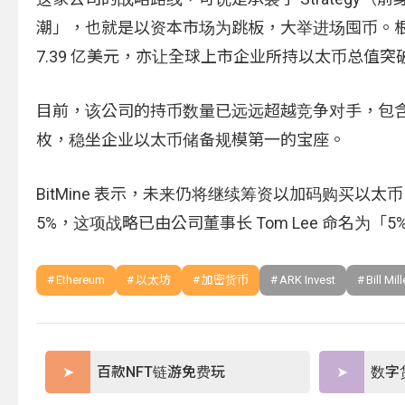
潮」，也就是以资本市场为跳板，大举进场囤币。根据最新
7.39 亿美元，亦让全球上市企业所持以太币总值突破
目前，该公司的持币数量已远远超越竞争对手，包含 SharpLink
枚，稳坐企业以太币储备规模第一的宝座。
BitMine 表示，未来仍将继续筹资以加码购买
5%，这项战略已由公司董事长 Tom Lee 命名为「5% 
Ethereum
以太坊
加密货币
ARK Invest
Bill Mille
百款NFT链游免费玩
数字