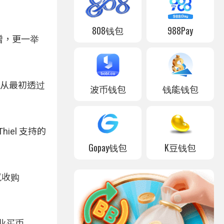
808钱包
988Pay
激增，更一举
，从最初透过
波币钱包
钱能钱包
Thiel 支持的
Gopay钱包
K豆钱包
口气收购
企业买币