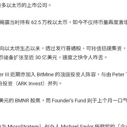
持有最多以太币的上市公司。
并揭露当时持有 62.5 万枚以太币，如今不仅持币量再度
刀阔斧转向以太坊生态以来，透过发行普通股、可转债迅速集资
以太币储备扩张至近 30 亿美元，速度之快令人咋舌。
Miller III 近期亦加入 BitMine 的顶级投资人阵容，与由 Peter 
的方舟投资（ARK Invest）并列。
美元的 BMNR 股票，而 Founder’s Fund 则于上个月一
croStrategy）创办人 Michael Saylor 所掀起的「