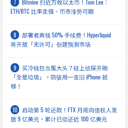
Bitmine 扫近万枚以太币！Tom Lee：
ETH/BTC 比率走强、币市涨势可期
部署者爽领 50% 手续费！Hyperliquid
将开放「无许可」创建预测市场
买冷钱包当冤大头？链上侦探开砲
「全是垃圾」，防骇用一支旧 iPhone 就
够！
启动第 5 轮还款！FTX 月底向债权人发
放 9 亿美元，累计已偿还近 100 亿美元