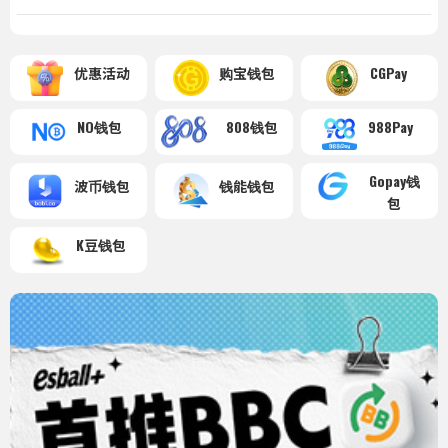
优惠活动
购宝钱包
CGPay
NO钱包
808钱包
988Pay
Gopay钱
波币钱包
钱能钱包
包
K豆钱包