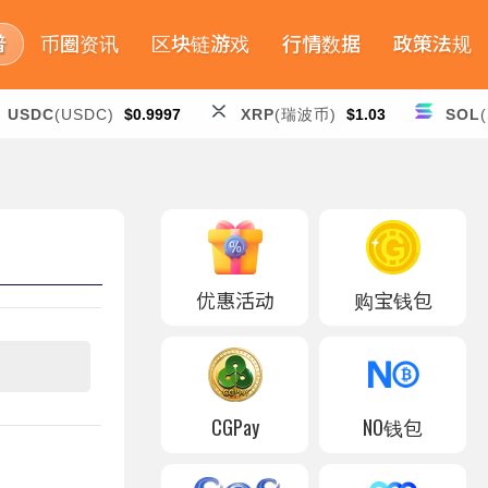
普
币圈资讯
区块链游戏
行情数据
政策法规
USDC
(USDC)
$0.9997
XRP
(瑞波币)
$1.03
SOL
优惠活动
购宝钱包
CGPay
NO钱包