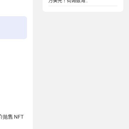
万美元！荷姆兹海...
售 NFT