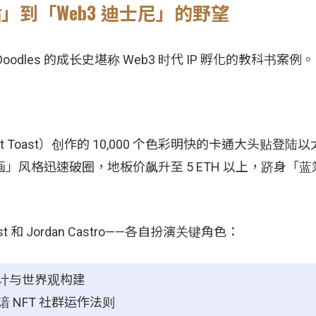
贴」到「Web3 迪士尼」的野望
dles 的成长史堪称 Web3 时代 IP 孵化的教科书案例。
（Burnt Toast）创作的 10,000 个色彩明快的卡通大头贴登
简笔画」风格迅速破圈，地板价飙升至 5 ETH 以上，跻身「
ast 和 Jordan Castro——各自扮演关键角色：
色设计与世界观构建
员，深谙 NFT 社群运作法则