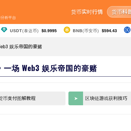
货币实时行情
货币科
行情分析平台
USDT
(泰达币)
$0.9995
BNB
(币安币)
$594.43
Web3 娱乐帝国的豪赌
投，一场 Web3 娱乐帝国的豪赌
货币支付图解教程
区块链游戏获利技巧