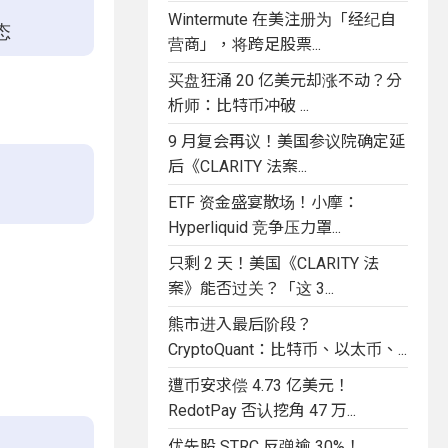
Wintermute 在美注册为「经纪自
态
营商」，将跨足股票...
买盘狂涌 20 亿美元却涨不动？分
析师：比特币冲破 ...
9 月复会再议！美国参议院确定延
后《CLARITY 法案...
ETF 资金盛宴散场！小摩：
Hyperliquid 竞争压力罩...
只剩 2 天！美国《CLARITY 法
案》能否过关？「这 3...
熊市进入最后阶段？
CryptoQuant：比特币、以太币、...
遭币安求偿 4.73 亿美元！
RedotPay 否认挖角 47 万...
优先股 STRC 反弹逾 30%！