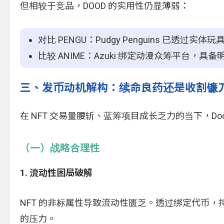
但相较于竞品，DOOD 的实用性仍显薄弱：
对比 PENGU：Pudgy Penguins 已透过实
比较 ANIME：Azuki 绑定动漫众筹平台，具
三、发币动机解构：续命良药还是收割镰
在 NFT 交易量腰斩、蓝筹项目成长乏力的当下，Do
（一）战略合理性
1. 流动性困局破解
NFT 的非标属性导致流动性匮乏。透过绑定代币，
的压力。