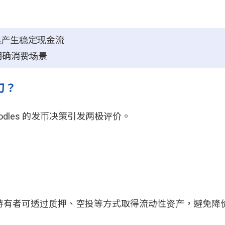
体玩具产生稳定现金流
备明确消费场景
刀？
odles 的发币决策引发两极评价。
持有者可透过质押、空投等方式取得流动性资产，避免降价抛