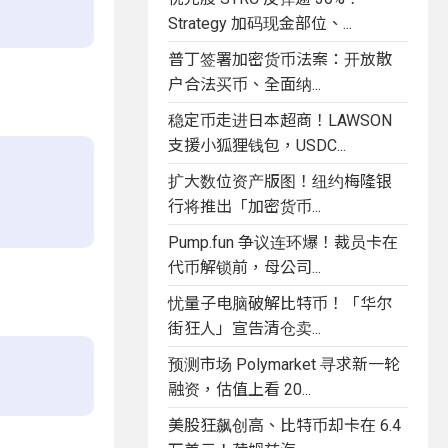
Strategy 加码现金部位、...
普丁签署加密货币法案：开放散
户合法买币、全面纳...
稳定币走进日本超商！LAWSON
支援小狐狸钱包，USDC...
扩大数位资产版图！纽约梅隆银
行将推出「加密货币...
Pump.fun 争议连环爆！裁员卡在
代币解锁前，母公司...
忧量子电脑破解比特币！「华尔
街狂人」宣告清仓卖...
预测市场 Polymarket 寻求新一轮
融资，估值上看 20...
美股狂飙创高、比特币却卡在 6.4