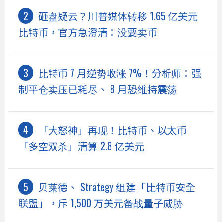
砸盘疑云？川普媒体转移 1.65 亿美元
比特币，官方急澄清：没要卖币
比特币 7 月逆势收涨 7%！分析师：强
制平仓卖压已耗尽、 8 月恐维持震荡
「大怒神」再现！比特币、以太币
「多空双杀」清算 2.8 亿美元
贝莱德、 Strategy 组建「比特币安全
联盟」，斥 1,500 万美元备战量子威胁