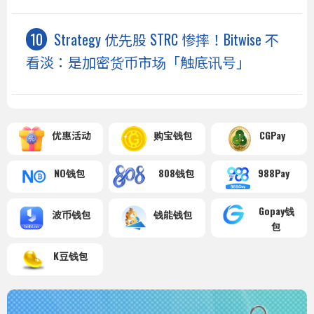
Strategy 优先股 STRC 惨摔！Bitwise 不
看淡：是加密货币市场「触底讯号」
优惠活动
购宝钱包
CGPay
NO钱包
808钱包
988Pay
Gopay钱
波币钱包
钱能钱包
包
K豆钱包