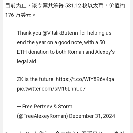
目前为止，该专案共筹得 531.12 枚以太币，价值约
176 万美元。
Thank you @VitalikButerin for helping us
end the year on a good note, with a 50
ETH donation to both Roman and Alexey's
legal aid.
ZK is the future. https://t.co/WIY8B6v4qa
pic.twitter.com/sM16LhnUc7
— Free Pertsev & Storm
(@FreeAlexeyRoman) December 31, 2024