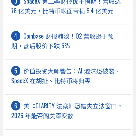
SpaceX 第二季财报优于预期！营收达
78 亿美元，比特币帐面亏损 5.4 亿美元
Coinbase 财报黯淡！Q2 营收逊于预
期，盘后股价下跌 5%
价值投资大师警告：AI 泡沫恐破裂、
SpaceX 在胡扯、比特币将归零
美《CLARITY 法案》恐错失立法窗口，
2026 年能否闯关添变数