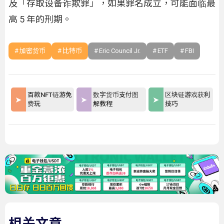
及「存取设备诈欺罪」，如果罪名成立，可能面临最
高 5 年的刑期。
加密货币
比特币
Eric Council Jr.
ETF
FBI
百款NFT链游免
数字货币支付图
区块链游戏获利
费玩
解教程
技巧
相关文章